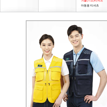
겨울(기모)티셔츠
아동용 티셔츠