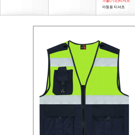
겨울(기모)티셔츠
아동용 티셔츠